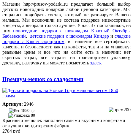
Магазин http://prusov-podarki.ru предлагает большой выбор
детских новогодних подарков любой ценовой категории. Мы
старались подобрать состав, который не разочарует Вашего
малыша. Мы исключили из состава подарков низкосортные
конфеты, а выбрали только лучшие. У нас: 37 поставщиков, из
них
новогодние подарки с шоколадом Красный Октябрь
,
Бабаевский
,
детские подарки с шоколадом Киндер
и
сладкие
подарки с Kinder сюрпризом
; в наличии все сертификаты
качества и безопасности как на конфеты, так и и на упаковку;
реальные цены и все что на сайте есть в наличии; нет
скрытых затрат, все затраты на транспортную упаковку,
доставку, разгрузку вы можете посмотреть
здесь
.
Премиум-мешок со сладостями
Артикул:
2946
1850 гр
80
Красивый мешочек наполнен самыми вкусными конфетами
от лучших кондитерских фабрик.
2784 руб