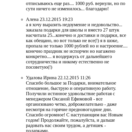
отписываюсь еще раз.... 1000 руб. вернули, но по
сути ничего не изменилось... благодарю!
Алена
23.12.2015 19:23
а я хочу выразить недоумение и недовольство...
заказала подарки для школы и вместо 27 штук
насчитала 25...конечно и доставки и подарки, все
как обещано, но вот только не все(!) я в шоке,
пропала не только 1000 рублей но и настроение....
конечно праздник не испорчен но нагажено
конкретно.... я воздержусь от дальнейшего
сотрудничества и никому естественно не
посоветую(!)
Удалова Ирина
22.12.2015 11:26
Спасибо большое за Подарки, внимательное
отношение, быструю и оперативную работу.
Получили истинное удовольствие работая с
менеджером Оксаной Ефимовой - все
организовано четко, доброжелательно - даже
несмотря на горячие предновогодние дни.
Спасибо огромное! С наступающим вас Новым
годом! Продолжайте, пожалуйста, и дальше
радовать нас своим трудом, а детишек -
подарками.