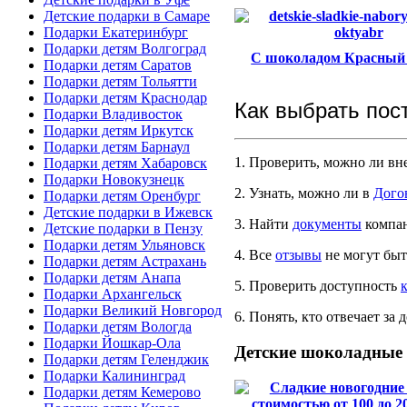
Детские подарки в Самаре
Подарки Екатеринбург
Подарки детям Волгоград
С шоколадом Красный
Подарки детям Саратов
Подарки детям Тольятти
Подарки детям Краснодар
Как выбрать пос
Подарки Владивосток
Подарки детям Иркутск
Подарки детям Барнаул
1. Проверить, можно ли вн
Подарки детям Хабаровск
Подарки Новокузнецк
2. Узнать, можно ли в
Дого
Подарки детям Оренбург
Детские подарки в Ижевск
3. Найти
документы
компан
Детские подарки в Пензу
Подарки детям Ульяновск
4. Все
отзывы
не могут быт
Подарки детям Астрахань
Подарки детям Анапа
5. Проверить доступность
Подарки Архангельск
Подарки Великий Новгород
6. Понять, кто отвечает за
Подарки детям Вологда
Подарки Йошкар-Ола
Детские
шоколадные 
Подарки детям Геленджик
Подарки Калининград
Подарки детям Кемерово