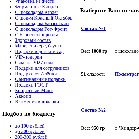
Упаковка из жести
Фирменные Киндер
Выберите Ваш состав
С шоколадом Kinder
С шок-м Красный Октябрь
С шоколадом Бабаевский
Состав №1
С шоколадом Рот-Фронт
С Kinder сюрпризом
Здоровый состав
Марс, сникерс, баунти
Вес:
1000
гр
с шоколадо
Подарки в детский сад
VIP-подарки
Символ 2027 года
Подарки для сотрудников
Подарки от Алёнки
51
сладость
Посмотрет
Оригинальные подарки
Подарки ГОСТ
Конфетный Микс
Акконд
Вложения в подарки
Состав №2
Подбор
по бюджету
до 100 рублей
Вес:
950 гр
с "Киндер
до 200 рублей
200-300 рублей