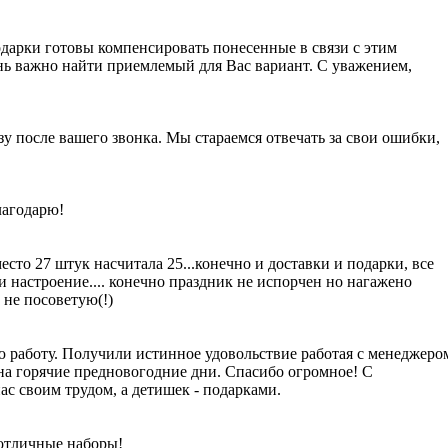
дарки готовы компенсировать понесенные в связи с этим
ень важно найти приемлемый для Вас вариант. С уважением,
у после вашего звонка. Мы стараемся отвечать за свои ошибки,
благодарю!
есто 27 штук насчитала 25...конечно и доставки и подарки, все
о и настроение.... конечно праздник не испорчен но нагажено
 не посоветую(!)
 работу. Получили истинное удовольствие работая с менеджеро
 на горячие предновогодние дни. Спасибо огромное! С
с своим трудом, а детишек - подарками.
 отличные наборы!