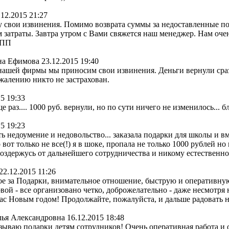
.12.2015 21:27
 свои извинения. Помимо возврата суммы за недоставленные по
м затраты. Завтра утром с Вами свяжется наш менеджер. Нам оч
СПП
на Ефимова
23.12.2015 19:40
 нашей фирмы мы приносим свои извинения. Деньги вернули сраз
ожалению никто не застрахован.
5 19:33
 раз.... 1000 руб. вернули, но по сути ничего не изменилось... 
5 19:23
ть недоумение и недовольство... заказала подарки для школы и вм
 вот только не все(!) я в шоке, пропала не только 1000 рублей н
 воздержусь от дальнейшего сотрудничества и никому естественно
22.12.2015 11:26
е за Подарки, внимательное отношение, быструю и оперативную
ой - все организовано четко, доброжелательно - даже несмотря
с Новым годом! Продолжайте, пожалуйста, и дальше радовать на
лья Александровна
16.12.2015 18:48
азываю подарки детям сотрудников! Очень оперативная работа и