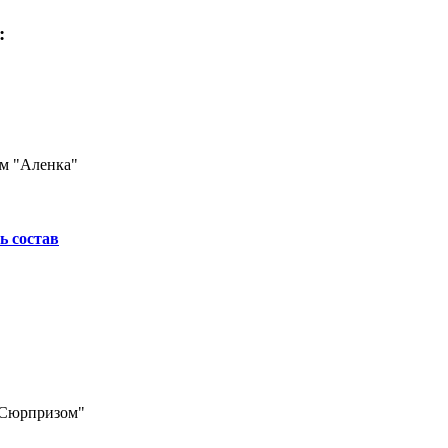
:
м "Аленка"
ь состав
-Сюрпризом"