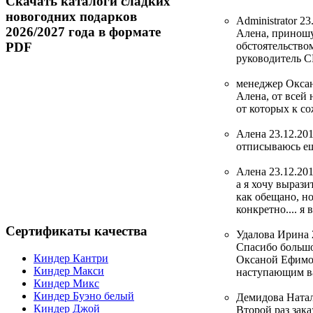
Скачать
каталоги сладких
новогодних подарков
Administrator
23
2026/2027 года в формате
Алена, приношу
PDF
обстоятельство
руководитель 
менеджер Окса
Алена, от всей
от которых к с
Алена
23.12.201
отписываюсь еще
Алена
23.12.201
а я хочу вырази
как обещано, но
конкретно.... я
Сертификаты
качества
Удалова Ирина
Спасибо большо
Киндер Кантри
Оксаной Ефимов
Киндер Макси
наступающим ва
Киндер Микс
Киндер Буэно белый
Демидова Ната
Киндер Джой
Второй раз зак