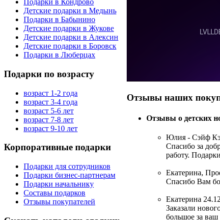
Подарки в Кондрово
Детские подарки в Медынь
Подарки в Бабынино
Детские подарки в Жукове
Детские подарки в Алексин
Детские подарки в Боровск
Подарки в Люберцах
Подарки
по возрасту
возраст 1-2 года
Отзывы
наших покуп
возраст 3-4 года
возраст 5-6 лет
Отзывы о детских н
возраст 7-8 лет
возраст 9-10 лет
Юлия - Сэйф К
Спасибо за доб
Корпоративные
подарки
работу. Подарки
Подарки для сотрудников
Екатерина, Пр
Подарки бизнес-партнерам
Спасибо Вам бо
Подарки начальнику
Составы подарков
Екатерина
24.1
Отзывы покупателей
Заказали новог
большое за ваш