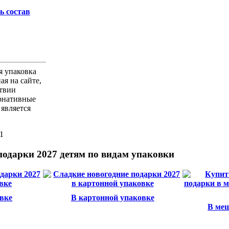
ь состав
я упаковка
ая на сайте,
ствии
рнативные
является
1
подарки 2027 детям по видам упаковки
вке
В картонной упаковке
В меш