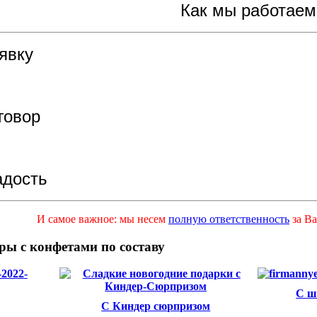
Как мы работаем
явку
говор
адость
И самое важное: мы несем
полную ответственность
за Ва
ры с конфетами по составу
С ш
С Киндер сюрпризом