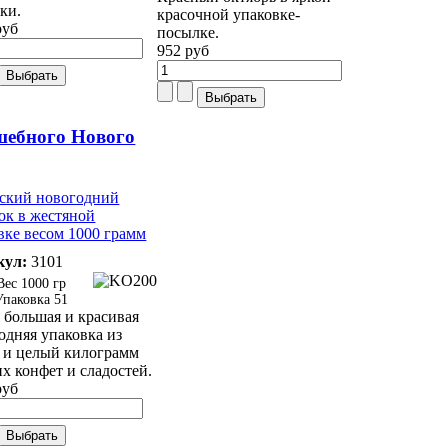
ки.
красочной упаковке-
руб
посылке.
952 руб
шебного Нового
кул:
3101
1000 гр
51
 большая и красивая
одняя упаковка из
 и целый килограмм
х конфет и сладостей.
руб