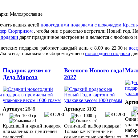
печить ваших детей
новогодними подарками с шоколадом Красн
ндер Сюрпризом
, чтобы они с радостью встретили Новый год. Н
 подарки
дарят праздничное настроение и делаются с любовью и 
детских подарков работает каждый день с 8.00 до 22.00 и
всег
ы всегда поможем с выбором лучшего
новогоднего подарка
для
Подарок детям от
Веселого Нового года!
Мал
Деда Мороза
2027
Арти
Артикул:
2646
Артикул:
3102
1000 гр
1000 гр
Одна 
51
51
упако
Красивый и яркий подарок
Отличный выбор подарка!
набор
для маленьких ценителей
Только качественные и
знаме
сладостей.
самые вкусные конфеты от