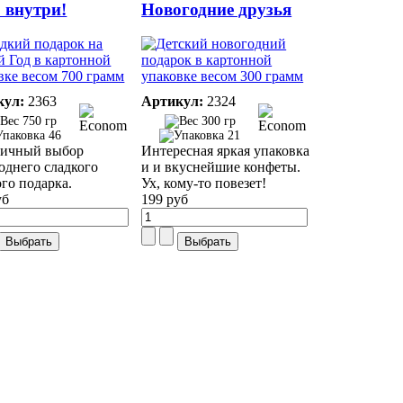
 внутри!
Новогодние друзья
кул:
2363
Артикул:
2324
750 гр
300 гр
46
21
тичный выбор
Интересная яркая упаковка
однего сладкого
и и вкуснейшие конфеты.
ого подарка.
Ух, кому-то повезет!
уб
199 руб