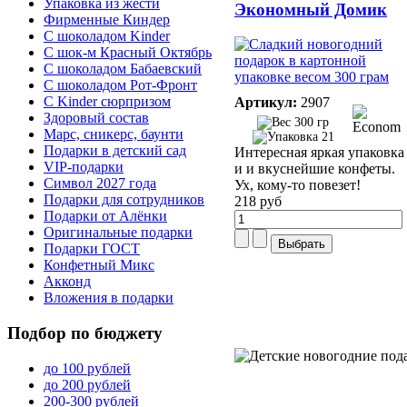
Упаковка из жести
Экономный Домик
Фирменные Киндер
С шоколадом Kinder
С шок-м Красный Октябрь
С шоколадом Бабаевский
С шоколадом Рот-Фронт
С Kinder сюрпризом
Артикул:
2907
Здоровый состав
300 гр
Марс, сникерс, баунти
21
Подарки в детский сад
Интересная яркая упаковка
VIP-подарки
и и вкуснейшие конфеты.
Символ 2027 года
Ух, кому-то повезет!
Подарки для сотрудников
218 руб
Подарки от Алёнки
Оригинальные подарки
Подарки ГОСТ
Конфетный Микс
Акконд
Вложения в подарки
Подбор
по бюджету
до 100 рублей
до 200 рублей
200-300 рублей