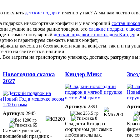
но покупать
детские подарки
именно у нас? А мы вам честно отв
а подарков низкосортные конфеты и у нас хороший
состав шокол
 они лучшие на своем рынке товаров, это
сладкие подарки с шок
айдете самые популярный
детские подарки с шоколадом Киндер
артию и гарантируем свежесть наших конфет;
тификаты качества и безопасности как на конфеты, так и и на упа
е что на сайте есть в наличии.
т. Все затраты на транспортную упаковку, доставку, разгрузку в
Новогодняя сказка
Киндер Микс
Звез
2027
Артикул:
2391
Арти
Артикул:
2945
255.5 гр
8
1200 гр
Сладости Киндер с
Красо
65
сюрпризом для самых
фирм
Самый чудесный,
любознательных.
где с
и
волшебный праздник -