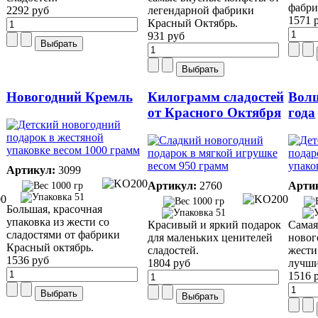
фабри
2292 руб
легендарной фабрики
1571 
Красный Октябрь.
931 руб
Новогодний Кремль
Килограмм сладостей
Вол
от Красного Октября
года
Артикул:
3099
Артикул:
2760
Арти
1000 гр
51
1000 гр
Большая, красочная
51
упаковка из жести со
Красивый и яркий подарок
Самая
сладостями от фабрики
для маленьких ценителей
новог
Красный октябрь.
сладостей.
жести
1536 руб
1804 руб
лучши
1516 