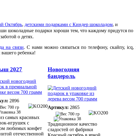
ый Октябрь
,
детскими подарками с Киндер шоколадом
, и
аши шоколадные подарки хороши тем, что каждому придутся по
заботой о детях.
да на связи
. С нами можно связаться по телефону, скайпу, icq,
 вашего ребенка!
ыш 2027
Новогодняя
бандероль
кул:
2896
Артикул:
2865
700 гр
38
700 гр
из самых красивых
38
вок-игрушек с
Традиционное качество
ом любимых конфет
сладостей от фабрики
нитой отечественной
Красный октябрь в яркой