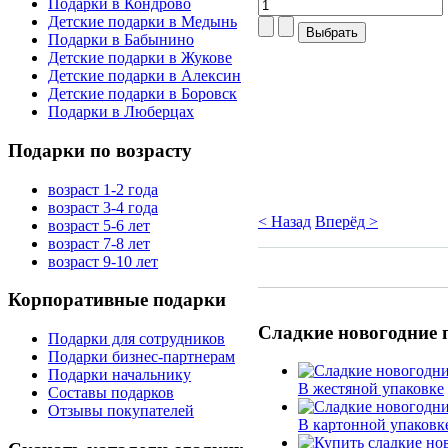
Подарки в Кондрово
Детские подарки в Медынь
Подарки в Бабынино
Детские подарки в Жукове
Детские подарки в Алексин
Детские подарки в Боровск
Подарки в Люберцах
Подарки
по возрасту
возраст 1-2 года
возраст 3-4 года
< Назад
Вперёд >
возраст 5-6 лет
возраст 7-8 лет
возраст 9-10 лет
Корпоративные
подарки
Сладкие
новогодние 
Подарки для сотрудников
Подарки бизнес-партнерам
Подарки начальнику
В жестяной упаковке
Составы подарков
Отзывы покупателей
В картонной упаковк