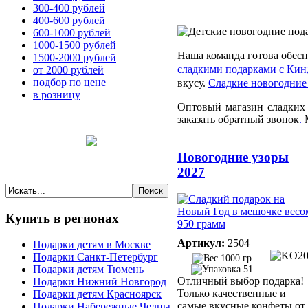
300-400 рублей
400-600 рублей
600-1000 рублей
1000-1500 рублей
Наша команда готова обес
1500-2000 рублей
сладкими подарками с Ки
от 2000 рублей
подбор по цене
вкусу.
Сладкие новогодние
в розницу
Оптовый магазин сладких 
заказать обратный звонок
.
М
Новогодние узоры
2027
Купить
в регионах
Артикул:
2504
Подарки детям в Москве
Подарки Санкт-Петербург
1000 гр
Подарки детям Тюмень
51
Отличный выбор подарка!
Подарки Нижний Новгород
Только качественные и
Подарки детям Красноярск
самые вкусные конфеты от
Подарки Набережные Челны