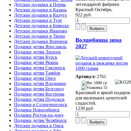
легендарной фабрики
Детские подарки в Пермь
Красный Октябрь.
Детские подарки в Казань
922 руб
Детские подарки в Калуге
Детские подарки в Туле
Детские подарки в Брянске
Детские подарки Иваново
Детские подарки в Твери
Волшебница зима
Детские подарки Воронеж
2027
Подарки детям Ярославль
Подарки детям Липецк
Подарки детям Курск
Подарки детям Рязань
Подарки детям Смоленск
Подарки детям Тамбов
Артикул:
2761
Подарки детям Орел
1000 гр
Подарки детям Владимир
51
Подарки детям Белгород
Красивый и яркий подарок
Подарки детям Кострома
для маленьких ценителей
Подарки детям Подольск
сладостей.
Подарки в Солнечногорск
1239 руб
Подарки Новосибирск
Подарки Ростов-на-дону
Подарки детям Челябинск
Детские подарки в Омск
Детские подарки в Уфе