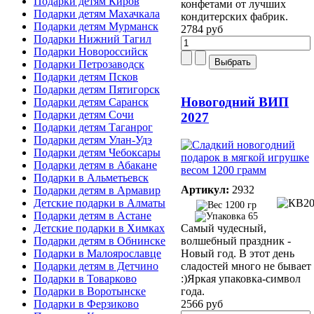
Подарки детям Киров
конфетами от лучших
Подарки детям Махачкала
кондитерских фабрик.
Подарки детям Мурманск
2784 руб
Подарки Нижний Тагил
Подарки Новороссийск
Подарки Петрозаводск
Подарки детям Псков
Подарки детям Пятигорск
Новогодний ВИП
Подарки детям Саранск
Подарки детям Сочи
2027
Подарки детям Таганрог
Подарки детям Улан-Удэ
Подарки детям Чебоксары
Подарки детям в Абакане
Подарки в Альметьевск
Артикул:
2932
Подарки детям в Армавир
Детские подарки в Алматы
1200 гр
Подарки детям в Астане
65
Самый чудесный,
Детские подарки в Химках
волшебный праздник -
Подарки детям в Обнинске
Новый год. В этот день
Подарки в Малоярославце
сладостей много не бывает
Подарки детям в Детчино
:)Яркая упаковка-символ
Подарки в Товарково
года.
Подарки в Воротынске
2566 руб
Подарки в Ферзиково