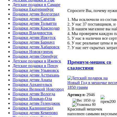
Детские подарки в Самаре
Подарки Екатеринбург
Спросите Вы, почему нуж
Подарки детям Волгоград
Подарки детям Саратов
1. Мы исключили из состав
Подарки детям Тольятти
2. У нас 37 поставщиков, и
Подарки детям Краснодар
3. В нашем магазине вы н
Подарки Владивосток
4. Мы проверяем каждую п
Подарки детям Иркутск
5. У нас в наличии все сер
Подарки детям Барнаул
6. У нас реальные цены и вс
Подарки детям Хабаровск
7. У нас нет скрытых затра
Подарки Новокузнецк
Подарки детям Оренбург
Детские подарки в Ижевск
Премиум-мешок со
Детские подарки в Пензу
сладостями
Подарки детям Ульяновск
Подарки детям Астрахань
Подарки детям Анапа
Подарки Архангельск
Подарки Великий Новгород
Подарки детям Вологда
Артикул:
2946
Подарки Йошкар-Ола
1850 гр
Подарки детям Геленджик
80
Подарки Калининград
Красивый мешочек
Подарки детям Кемерово
наполнен самыми вкусным