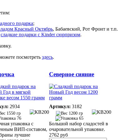
етим:
адного подарка
;
оладом Красный Октябрь
, Бабаевский, Рот Фронт и т.п.
и
сладкие подарки с Kinder сюрпризом
.
ковку.
ы можете посмотреть
здесь
.
дочка
Северное сияние
кул:
2934
Артикул:
3182
1550 гр
1200 гр
76
65
чная упаковка с
Большой набор сладостей в
енным ВИП-составом,
очаровательной упаковке.
обраны лучшие
2762 руб