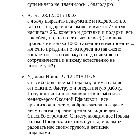
сути ничего не изменилось... благодарю!
Алена
23.12.2015 19:23
а я хочу выразить недоумение и недовольство...
заказала подарки для школы и вместо 27 штук
насчитала 25...конечно и доставки и подарки, все
как обещано, но вот только не все(!) я в шоке,
пропала не только 1000 рублей но и настроение....
конечно праздник не испорчен но нагажено
конкретно.... я воздержусь от дальнейшего
сотрудничества и никому естественно не
посоветую(!)
Удалова Ирина
22.12.2015 11:26
Спасибо большое за Подарки, внимательное
отношение, быструю и оперативную работу.
Получили истинное удовольствие работая с
менеджером Оксаной Ефимовой - все
организовано четко, доброжелательно - даже
несмотря на горячие предновогодние дни.
Спасибо огромное! С наступающим вас Новым
годом! Продолжайте, пожалуйста, и дальше
радовать нас своим трудом, а детишек -
подарками.