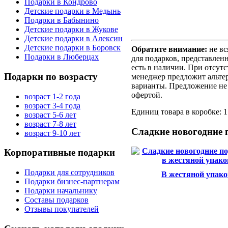
Подарки в Кондрово
Детские подарки в Медынь
Подарки в Бабынино
Детские подарки в Жукове
Детские подарки в Алексин
Детские подарки в Боровск
Обратите внимание:
не вс
Подарки в Люберцах
для подарков, представленн
есть в наличии. При отсут
Подарки
по возрасту
менеджер предложит альте
варианты. Предложение не 
офертой.
возраст 1-2 года
возраст 3-4 года
Единиц товара в коробке: 1
возраст 5-6 лет
возраст 7-8 лет
Сладкие
новогодние 
возраст 9-10 лет
Корпоративные
подарки
Подарки для сотрудников
В жестяной упако
Подарки бизнес-партнерам
Подарки начальнику
Составы подарков
Отзывы покупателей