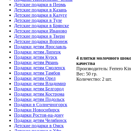
Детские подарки в Пермь
Детские подарки в Казань
Детские подарки в Калуге
Детские подарки в Туле
Детские подарки в Брянске
Детские подарки Иваново
Детские подарки в Твери
Детские подарки Воронеж
Подарки детям Ярославль
Подарки детям Липецк
Подарки детям Курск
4 плитки молочного шок
Подарки детям Рязань
качества
Подарки детям Смоленск
Производитель: Ferrero Kin
Подарки детям Тамбов
Вес: 50 гр.
Подарки детям Орел
Количество: 2 шт.
Подарки детям Владимир
Подарки детям Белгород
Подарки детям Кострома
Подарки детям Подольск
Подарки в Солнечногорск
Подарки Новосибирск
Подарки Ростов-на-дону
Подарки детям Челябинск
Детские подарки в Омск
Детские подарки в Уфе