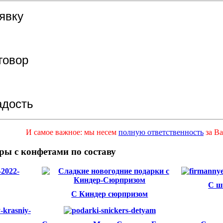
явку
говор
адость
И самое важное: мы несем
полную ответственность
за Ва
ры с конфетами по составу
С ш
С Киндер сюрпризом