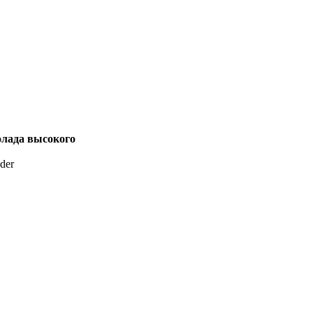
олада высокого
der