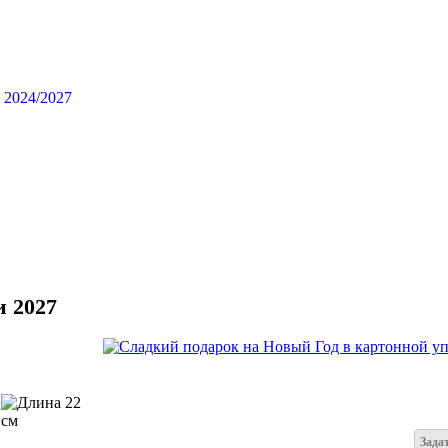
и 2027
22
см
Зада