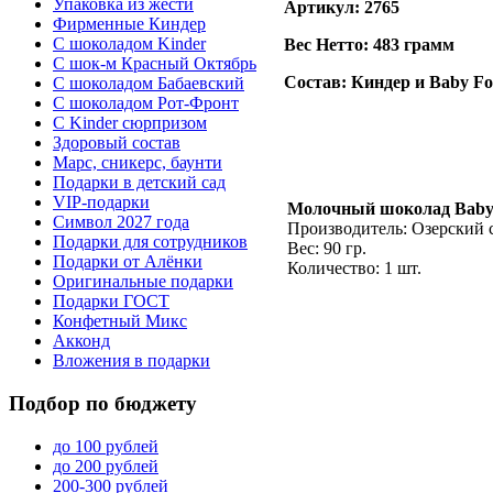
Упаковка из жести
Артикул: 2765
Фирменные Киндер
С шоколадом Kinder
Вес Нетто: 483 грамм
С шок-м Красный Октябрь
Состав: Киндер и Baby Fo
С шоколадом Бабаевский
С шоколадом Рот-Фронт
С Kinder сюрпризом
Здоровый состав
Марс, сникерс, баунти
Подарки в детский сад
VIP-подарки
Молочный шоколад Bab
Символ 2027 года
Производитель: Озерский 
Подарки для сотрудников
Вес: 90 гр.
Подарки от Алёнки
Количество: 1 шт.
Оригинальные подарки
Подарки ГОСТ
Конфетный Микс
Акконд
Вложения в подарки
Подбор
по бюджету
до 100 рублей
до 200 рублей
200-300 рублей