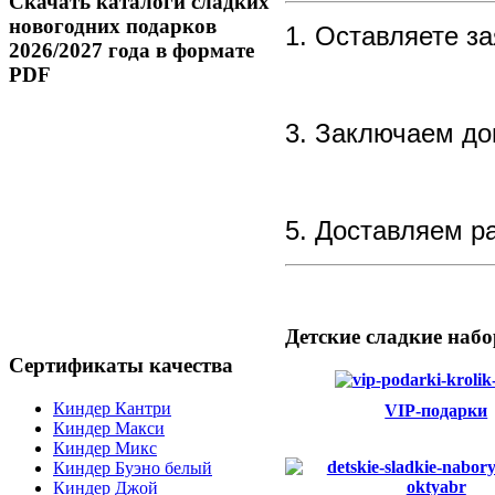
Скачать
каталоги сладких
новогодних подарков
1. Оставляете за
2026/2027 года в формате
PDF
3. Заключаем до
5. Доставляем р
Детские
сладкие набо
Сертификаты
качества
Киндер Кантри
VIP-подарки
Киндер Макси
Киндер Микс
Киндер Буэно белый
Киндер Джой