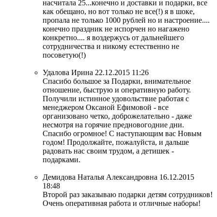
насчитала 25...конечно и доставки и подарки, все
как обещано, но вот только не все(!) я в шоке,
пропала не только 1000 рублей но и настроение....
конечно праздник не испорчен но нагажено
конкретно.... я воздержусь от дальнейшего
сотрудничества и никому естественно не
посоветую(!)
Удалова Ирина
22.12.2015 11:26
Спасибо большое за Подарки, внимательное
отношение, быструю и оперативную работу.
Получили истинное удовольствие работая с
менеджером Оксаной Ефимовой - все
организовано четко, доброжелательно - даже
несмотря на горячие предновогодние дни.
Спасибо огромное! С наступающим вас Новым
годом! Продолжайте, пожалуйста, и дальше
радовать нас своим трудом, а детишек -
подарками.
Демидова Наталья Александровна
16.12.2015
18:48
Второй раз заказываю подарки детям сотрудников!
Очень оперативная работа и отличные наборы!